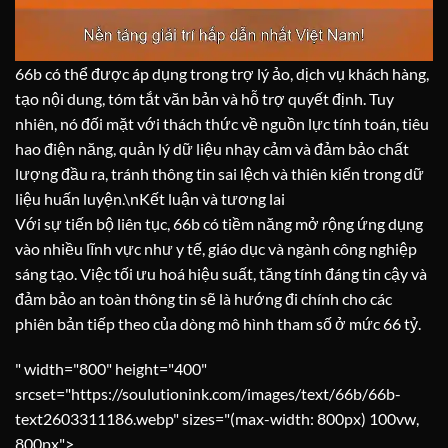
66b có thể được áp dụng trong trợ lý ảo, dịch vụ khách hàng,
tạo nội dung, tóm tắt văn bản và hỗ trợ quyết định. Tuy
nhiên, nó đối mặt với thách thức về nguồn lực tính toán, tiêu
hao điện năng, quản lý dữ liệu nhạy cảm và đảm bảo chất
lượng đầu ra, tránh thông tin sai lệch và thiên kiến trong dữ
liệu huấn luyện.
\n
Kết luận và tương lai
Với sự tiến bộ liên tục, 66b có tiềm năng mở rộng ứng dụng
vào nhiều lĩnh vực như y tế, giáo dục và ngành công nghiệp
sáng tạo. Việc tối ưu hoá hiệu suất, tăng tính đáng tin cậy và
đảm bảo an toàn thông tin sẽ là hướng đi chính cho các
phiên bản tiếp theo của dòng mô hình tham số ở mức 66 tỷ.
" width="800" height="400"
srcset="https://soulutionink.com/images/text/66b/66b-
text2603311186.webp" sizes="(max-width: 800px) 100vw,
800px">