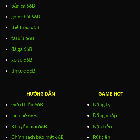
bắn cá 66B
game bài 66B
thể thao 66B
tài xỉu 66B
đá gà 66B
xổ số 66B
tin tức 66B
HƯỚNG DẪN
GAME HOT
Giới thiệu 66B
Đăng ký
Liên hệ 66B
Đăng nhập
Khuyến mãi 66B
Nạp tiền
Chính sách bảo mật 66B
Rút tiền