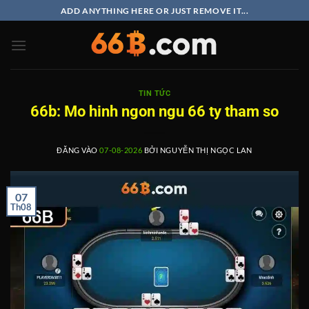
Bỏ
ADD ANYTHING HERE OR JUST REMOVE IT...
qua
nội
dung
TIN TỨC
66b: Mo hinh ngon ngu 66 ty tham so
ĐĂNG VÀO
07-08-2026
BỞI
NGUYỄN THỊ NGỌC LAN
07
Th08