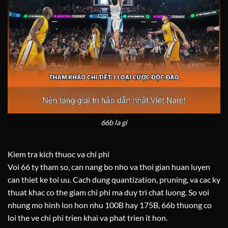
66b la gi
Kiem tra kich thuoc va chi phi
Voi 66 ty tham so, can nang bo nho va thoi gian huan luyen
can thiet ke toi uu. Cach dung quantization, pruning, va cac ky
thuat khac co the giam chi phi ma duy tri chat luong. So voi
nhung mo hinh lon hon nhu 100B hay 175B, 66b thuong co
loi the ve chi phi trien khai va phat trien it hon.