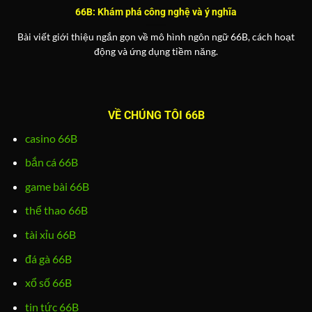
66B: Khám phá công nghệ và ý nghĩa
Bài viết giới thiệu ngắn gọn về mô hình ngôn ngữ 66B, cách hoạt
động và ứng dụng tiềm năng.
VỀ CHÚNG TÔI 66B
casino 66B
bắn cá 66B
game bài 66B
thể thao 66B
tài xỉu 66B
đá gà 66B
xổ số 66B
tin tức 66B