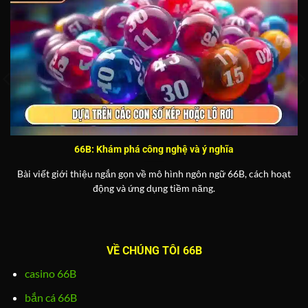
66B: Khám phá công nghệ và ý nghĩa
Bài viết giới thiệu ngắn gọn về mô hình ngôn ngữ 66B, cách hoạt
động và ứng dụng tiềm năng.
VỀ CHÚNG TÔI 66B
casino 66B
bắn cá 66B