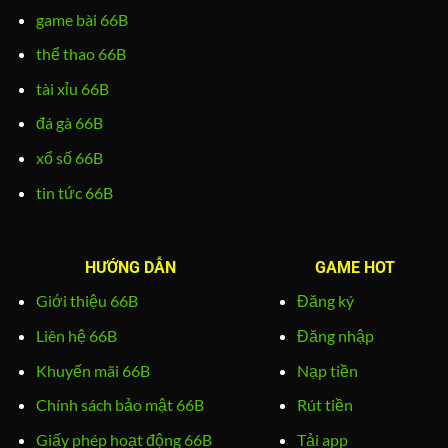
game bài 66B
thể thao 66B
tài xỉu 66B
đá gà 66B
xổ số 66B
tin tức 66B
HƯỚNG DẪN
GAME HOT
Giới thiệu 66B
Đăng ký
Liên hệ 66B
Đăng nhập
Khuyến mãi 66B
Nạp tiền
Chính sách bảo mật 66B
Rút tiền
Giấy phép hoạt động 66B
Tải app