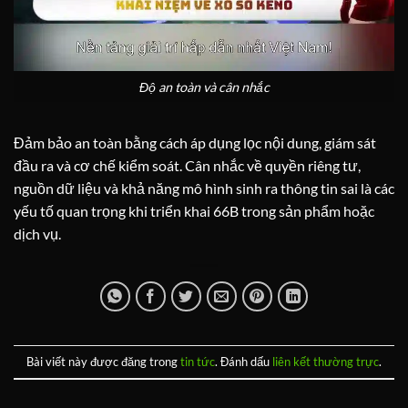
Độ an toàn và cân nhắc
Đảm bảo an toàn bằng cách áp dụng lọc nội dung, giám sát
đầu ra và cơ chế kiểm soát. Cân nhắc về quyền riêng tư,
nguồn dữ liệu và khả năng mô hình sinh ra thông tin sai là các
yếu tố quan trọng khi triển khai 66B trong sản phẩm hoặc
dịch vụ.
Bài viết này được đăng trong
tin tức
. Đánh dấu
liên kết thường trực
.