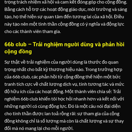
trọng trách nhiệm xã hội và cam kết đóng góp cho cộng đồng.
Bằng cách hỗ trợ các hoạt động giáo dục, môi trường và sáng
tạo, họ thể hiện sự quan tâm đến tương lai của xã hội. Điều
này tạo nên một tinh thần cộng đồng có ý nghĩa và động lực
cho các thành viên tham gia.
66b club – Trải nghiệm người dùng và phản hồi
cộng đồng
Sự thật về trải nghiệm của người dùng là thước đo quan
trọng nhất cho bất kỳ thương hiệu nào. Trong trường hợp
của 66b club, các phản hồi từ cộng đồng thể hiện một bức
tranh tích cực về chất lượng dịch vụ, tính tương tác và mức
độ hữu ích của các hoạt động. Một thành viên chia sẻ: Trải
nghiệm 66b club khiến tôi học hỏi nhanh hơn và kết nối với
những người có cùng động lực. Đó là một câu nói đại diện
cho tinh thần được lan toả rộng rãi: sự tham gia của cộng
đồng không chỉ là số lượng mà còn là chất lượng và sự thay
đổi mà nó mang lại cho mỗi người.