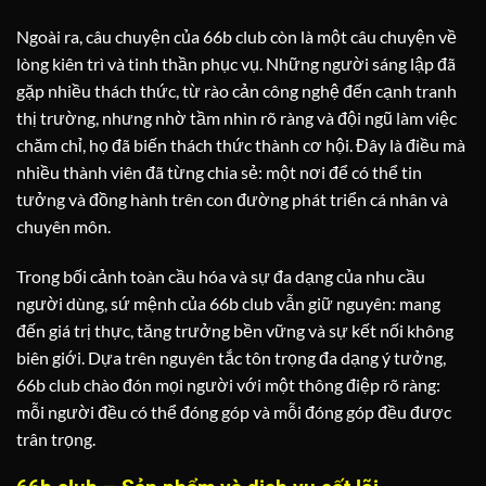
Ngoài ra, câu chuyện của 66b club còn là một câu chuyện về
lòng kiên trì và tinh thần phục vụ. Những người sáng lập đã
gặp nhiều thách thức, từ rào cản công nghệ đến cạnh tranh
thị trường, nhưng nhờ tầm nhìn rõ ràng và đội ngũ làm việc
chăm chỉ, họ đã biến thách thức thành cơ hội. Đây là điều mà
nhiều thành viên đã từng chia sẻ: một nơi để có thể tin
tưởng và đồng hành trên con đường phát triển cá nhân và
chuyên môn.
Trong bối cảnh toàn cầu hóa và sự đa dạng của nhu cầu
người dùng, sứ mệnh của 66b club vẫn giữ nguyên: mang
đến giá trị thực, tăng trưởng bền vững và sự kết nối không
biên giới. Dựa trên nguyên tắc tôn trọng đa dạng ý tưởng,
66b club chào đón mọi người với một thông điệp rõ ràng:
mỗi người đều có thể đóng góp và mỗi đóng góp đều được
trân trọng.