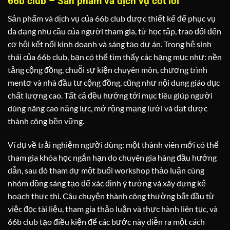
66b club – Sản phẩm và dịch vụ cốt lõi
Sản phẩm và dịch vụ của 66b club được thiết kế để phục vụ
đa dạng nhu cầu của người tham gia, từ học tập, trao đổi đến
cơ hội kết nối kinh doanh và sáng tạo dự án. Trong hệ sinh
thái của 66b club, bạn có thể tìm thấy các hạng mục như: nền
tảng cộng đồng, chuỗi sự kiện chuyên môn, chương trình
mentơ và nhà đầu tư cộng đồng, cũng như nội dung giáo dục
chất lượng cao. Tất cả đều hướng tới mục tiêu giúp người
dùng nâng cao năng lực, mở rộng mạng lưới và đạt được
thành công bền vững.
Ví dụ về trải nghiệm người dùng: một thành viên mới có thể
tham gia khóa học ngắn hạn do chuyên gia hàng đầu hướng
dẫn, sau đó tham dự một buổi workshop thảo luận cùng
nhóm đồng sáng tạo để xác định ý tưởng và xây dựng kế
hoạch thực thi. Câu chuyện thành công thường bắt đầu từ
việc đọc tài liệu, tham gia thảo luận và thực hành liên tục, và
66b club tạo điều kiện để các bước này diễn ra một cách