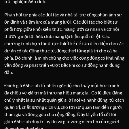
trải nghiệm 66b club.
Phản hồi từ phía các đối tác và nhà tài trợ cũng phản ánh sự
ổn định và tiềm lực của mạng lưới. Các đối tác cho biết sự
phối hợp giữa khối kiến thức, mạng lưới cá nhân và cơ hội
thương mại tại 66b club mang lại hiệu quả rõ rệt. Các
chương trình hợp tác được thiết kế để tạo điều kiện cho các
dự án có tác động thực tế, đồng thời tăng giá trị cho cả hai
phía. Đó chính là minh chứng cho việc cộng đồng có khả năng
vận động và phát triển vượt bậc khi có sự đồng hành đúng
đắn.
Đánh giá 66b club từ nhiều góc độ cho thấy một bức tranh
đa chiều về giá trị mà thương hiệu mang lại. Có lẽ điều đáng
chú ý nhất là sự nhất quán giữa lời nói và hành động: từ cách
quản trị, chất lượng dịch vụ, cho tới sự quan tâm đến người
tham gia và đóng góp cho cộng đồng. Đây là yếu tố cốt lõi
giúp 66b club duy trì uy tín và giữ vững niềm tin của người
dùng theo thời gian.