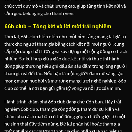
chức với quy mô và chất lượng cao, giúp tăng tính kết nối và
cảm giác belonging cho thành viên.
66b club – Tổng kết và lời mời trải nghiệm
Tóm lại, 66b club hiện diện như một nền tảng mang lại giá trị
thực cho người tham gia bằng cách kết nối mọi người, cung
cấp nội dung chất lượng và xây dựng một cộng đồng có trách
nhiệm. Sự kết hợp giữa giáo dục, kết nối và thực thi hành
động giúp thương hiệu ghi dấu ấn sâu đậm trong lòng người
tham gia và đối tác. Nếu bạn là một người đam mê sáng tạo,
mong muốn học hỏi và mở rộng mạng lưới nghề nghiệp, 66b
club có thể là nơi bạn gửi gắm kỳ vọng và nỗ lực của mình.
Hành trình khám phá 66b club đang chờ đón bạn. Hãy trải
nghiệm 66b club, tham gia cộng đồng, tham dự sự kiện và
khám phá cách mà bạn có thể đóng góp và hưởng lợi từ một
hệ sinh thái đầy tiềm năng. Để lại phản hồi hoặc tham gia
thử nghiệm các chương trình, và cảm nhận sự khác biệt so