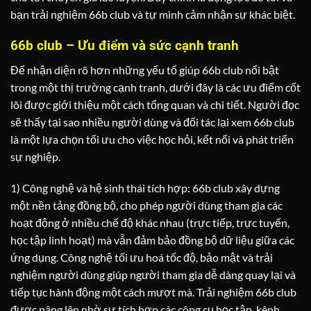
bạn trải nghiệm 66b club và tự mình cảm nhận sự khác biệt.
66b club – Ưu điểm và sức cạnh tranh
Để nhận diện rõ hơn những yếu tố giúp 66b club nổi bật
trong một thị trường cạnh tranh, dưới đây là các ưu điểm cốt
lõi được giới thiệu một cách tổng quan và chi tiết. Người đọc
sẽ thấy tại sao nhiều người dùng và đối tác lại xem 66b club
là một lựa chọn tối ưu cho việc học hỏi, kết nối và phát triển
sự nghiệp.
1) Công nghệ và hệ sinh thái tích hợp: 66b club xây dựng
một nền tảng đồng bộ, cho phép người dùng tham gia các
hoạt động ở nhiều chế độ khác nhau (trực tiếp, trực tuyến,
học tập linh hoạt) mà vẫn đảm bảo đồng bộ dữ liệu giữa các
ứng dụng. Công nghệ tối ưu hoá tốc độ, bảo mật và trải
nghiệm người dùng giúp người tham gia dễ dàng quay lại và
tiếp tục hành động một cách mượt mà. Trải nghiệm 66b club
được nâng lên nhờ sự tích hợp các công cụ học tập, kênh