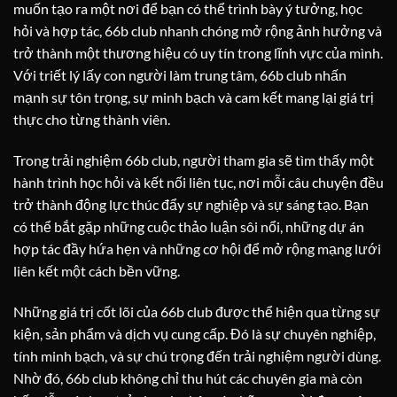
muốn tạo ra một nơi để bạn có thể trình bày ý tưởng, học
hỏi và hợp tác, 66b club nhanh chóng mở rộng ảnh hưởng và
trở thành một thương hiệu có uy tín trong lĩnh vực của mình.
Với triết lý lấy con người làm trung tâm, 66b club nhấn
mạnh sự tôn trọng, sự minh bạch và cam kết mang lại giá trị
thực cho từng thành viên.
Trong trải nghiệm 66b club, người tham gia sẽ tìm thấy một
hành trình học hỏi và kết nối liên tục, nơi mỗi câu chuyện đều
trở thành động lực thúc đẩy sự nghiệp và sự sáng tạo. Bạn
có thể bắt gặp những cuộc thảo luận sôi nổi, những dự án
hợp tác đầy hứa hẹn và những cơ hội để mở rộng mạng lưới
liên kết một cách bền vững.
Những giá trị cốt lõi của 66b club được thể hiện qua từng sự
kiện, sản phẩm và dịch vụ cung cấp. Đó là sự chuyên nghiệp,
tính minh bạch, và sự chú trọng đến trải nghiệm người dùng.
Nhờ đó, 66b club không chỉ thu hút các chuyên gia mà còn