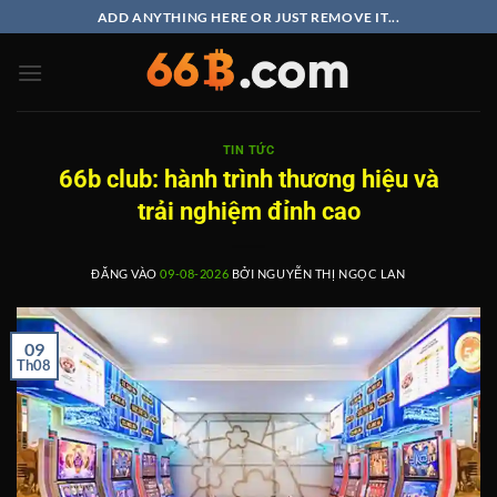
Bỏ
ADD ANYTHING HERE OR JUST REMOVE IT...
qua
nội
dung
TIN TỨC
66b club: hành trình thương hiệu và
trải nghiệm đỉnh cao
ĐĂNG VÀO
09-08-2026
BỞI
NGUYỄN THỊ NGỌC LAN
09
Th08