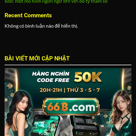
66b: một mô hình ngôn ngữ lớn với 66 tỷ tham số
Recent Comments
Không có bình luận nào để hiển thị.
BÀI VIẾT MỚI CẬP NHẬT