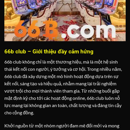
66b club – Giới thiệu đầy cảm hứng
66b club không chỉ là một thương hiệu, mà là một hệ sinh
thái kết nối con người, ý tưởng và cơ hội. Trong nhiều năm,
66b club đã xây dựng một mô hình hoạt động dựa trên sự
kết nối, sáng tạo và hiệu quả, nhằm mang lại trải nghiệm
vượt trội cho mọi thành viên tham gia. Từ những buổi gặp
mặt định kỳ cho tới các hoạt động online, 66b club luôn nỗ
lực mang lại không gian an toàn, chất lượng và đáng tin cậy
cho cộng đồng.
Khởi nguồn từ một nhóm người đam mê đổi mới và mong