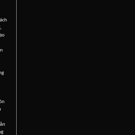
hách
,
tạo
ôn
ng
tôn
u
hản
ng