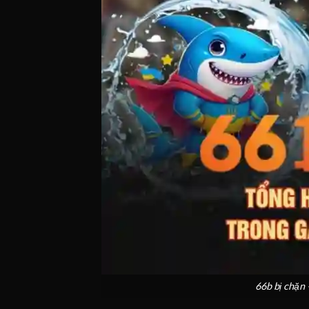
66b bị chặn 