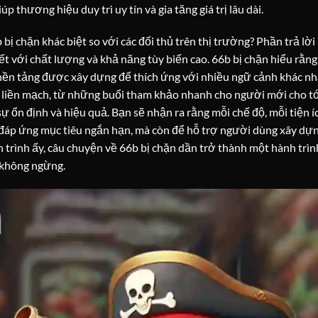
p thương hiệu duy trì uy tín và gia tăng giá trị lâu dài.
 bị chặn khác biệt so với các đối thủ trên thị trường? Phần trả lời
t với chất lượng và khả năng tùy biến cao. 66b bị chặn hiểu rằng
, nền tảng được xây dựng để thích ứng với nhiều ngữ cảnh khác nh
 liền mạch, từ những buổi tham khảo nhanh cho người mới cho t
sự ổn định và hiệu quả. Bạn sẽ nhận ra rằng mỗi chế độ, mỗi tiện í
 đáp ứng mục tiêu ngắn hạn, mà còn để hỗ trợ người dùng xây dự
 trình ấy, câu chuyện về 66b bị chặn dần trở thành một hành trìn
 không ngừng.