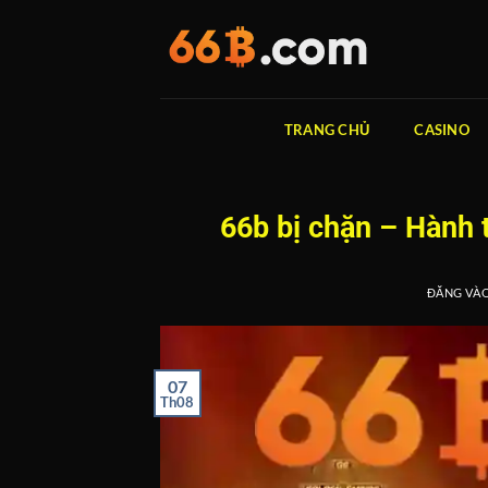
Bỏ
qua
nội
dung
TRANG CHỦ
CASINO
66b bị chặn – Hành t
ĐĂNG VÀ
07
Th08