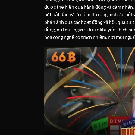
được thể hiện qua hành động và cảm nhận. Đ
nút bắt đầu và là niềm tin rằng mỗi câu hỏi
phản ánh qua các hoạt động xã hội, qua sự t
đồng, nơi mọi người được khuyến khích học 
hóa công nghệ có trách nhiệm, nơi mọi ngườ