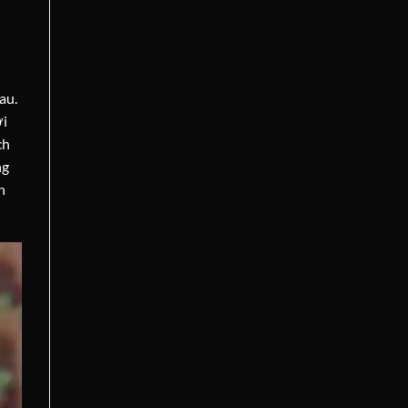
au.
ới
ch
ng
h