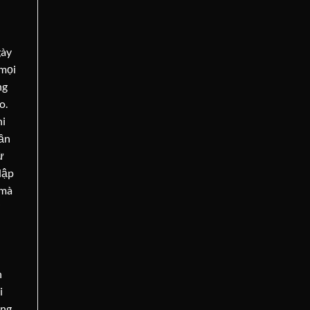
gày
 mọi
ng
o.
hi
hần
ừ
lập
 mà
i
h
i
ạng