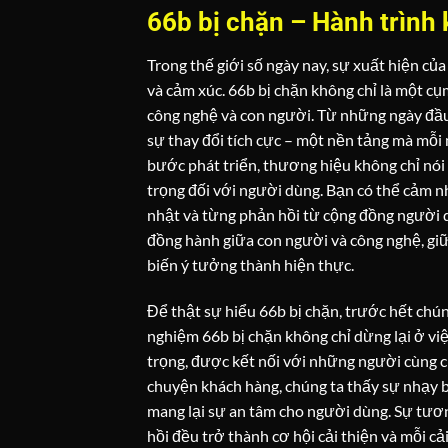
66b bị chặn – Hành trình 
Trong thế giới số ngày nay, sự xuất hiện củ
và cảm xúc. 66b bị chặn không chỉ là một c
công nghệ và con người. Từ những ngày đầu
sự thay đổi tích cực – một nền tảng mà mỗi 
bước phát triển, thương hiệu không chỉ nói 
trọng đối với người dùng. Bạn có thể cảm 
nhật và từng phản hồi từ cộng đồng người d
đồng hành giữa con người và công nghệ, gi
biến ý tưởng thành hiện thực.
Để thật sự hiểu 66b bị chặn, trước hết chún
nghiệm 66b bị chặn không chỉ dừng lại ở vi
trọng, được kết nối với những người cùng c
chuyện khách hàng, chúng ta thấy sự nhạy b
mang lại sự an tâm cho người dùng. Sự tươn
hồi đều trở thành cơ hội cải thiện và mỗi cả