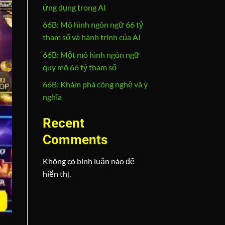
ứng dụng trong AI
66B: Mô hình ngôn ngữ 66 tỷ
tham số và hành trình của AI
66B: Một mô hình ngôn ngữ
quy mô 66 tỷ tham số
66B: Khám phá công nghệ và ý
nghĩa
Recent
Comments
Không có bình luận nào để
hiển thị.