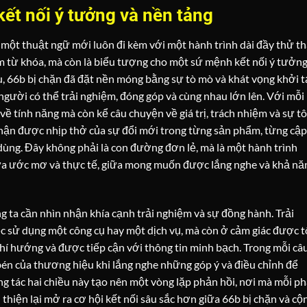
kết nối ý tưởng và nền tảng
a một thuật ngữ mới luôn đi kèm với một hành trình dài đầy thử t
ụm từ khóa, mà còn là biểu tượng cho một sứ mệnh kết nối ý tưởng
, 66b bị chặn đã đặt nền móng bằng sự tò mò và khát vọng khởi 
người có thể trải nghiệm, đóng góp và cùng nhau lớn lên. Với mỗi
về tính năng mà còn kể câu chuyện về giá trị, trách nhiệm và sự t
nhận được nhịp thở của sự đổi mới trong từng sản phẩm, từng cập
ùng. Đây không phải là con đường đơn lẻ, mà là một hành trình
ữa ước mơ và thực tế, giữa mong muốn được lắng nghe và khả nă
g ta cần nhìn nhận khía cạnh trải nghiệm và sự đồng hành. Trải
ệc sử dụng một công cụ hay một dịch vụ, mà còn ở cảm giác được 
hí hướng và được tiếp cận với thông tin minh bạch. Trong mỗi câ
én của thương hiệu khi lắng nghe những góp ý và điều chỉnh để
g tác hai chiều này tạo nên một vòng lặp phản hồi, nơi mà mỗi p
i thiện lại mở ra cơ hội kết nối sâu sắc hơn giữa 66b bị chặn và cộ