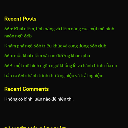
Recent Posts
66b: Khái niệm, tính năng và tiềm năng của một mô hình
ngôn ngữ 66b
Khám phá ngõ 66b triều khúc và cộng đồng 66b club
66b: một khái niệm và con đường khám phá
66B: một mô hình ngôn ngữ khổng lồ và hành trình của nó
bắn cá 66b: hành trình thương hiệu và trải nghiệm
Recent Comments
Không có bình luận nào để hiển thị.