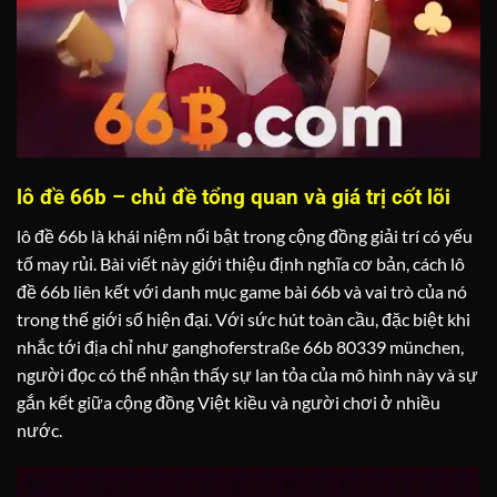
lô đề 66b – chủ đề tổng quan và giá trị cốt lõi
lô đề 66b là khái niệm nổi bật trong cộng đồng giải trí có yếu
tố may rủi. Bài viết này giới thiệu định nghĩa cơ bản, cách lô
đề 66b liên kết với danh mục game bài 66b và vai trò của nó
trong thế giới số hiện đại. Với sức hút toàn cầu, đặc biệt khi
nhắc tới địa chỉ như ganghoferstraße 66b 80339 münchen,
người đọc có thể nhận thấy sự lan tỏa của mô hình này và sự
gắn kết giữa cộng đồng Việt kiều và người chơi ở nhiều
nước.