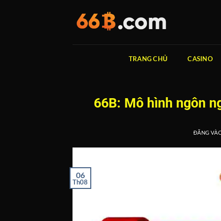
Bỏ
qua
nội
dung
TRANG CHỦ
CASINO
66B: Mô hình ngôn ng
ĐĂNG VÀ
06
Th08