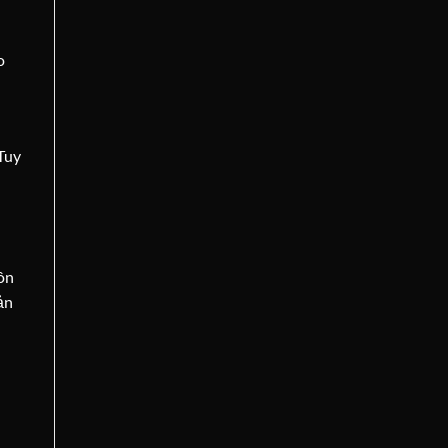
o
 Tuy
gôn
ản