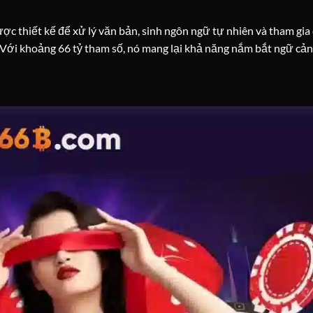
c thiết kế để xử lý văn bản, sinh ngôn ngữ tự nhiên và tham gia 
 Với khoảng 66 tỷ tham số, nó mang lại khả năng nắm bắt ngữ cả