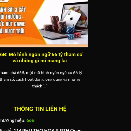
6B: Mô hình ngôn ngữ 66 tỷ tham số
và những gì nó mang lại
hám phá 66B, một mô hình ngôn ngữ có 66 tỷ
tham số, cách hoạt động, ứng dụng và những
thách[...]
THÔNG TIN LIÊN HỆ
hương hiệu:
66B
ịa chỉ:
114 PHU THO HOA P. PTH Quan