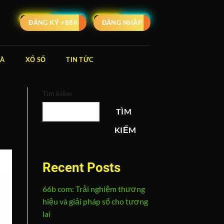
ĐĂNG KÝ +88K
ĐĂNG NHẬP
GÀ
XỔ SỐ
TIN TỨC
Tìm kiếm
TÌM
KIẾM
Recent Posts
66b com: Trải nghiệm thương
hiệu và giải pháp số cho tương
lai