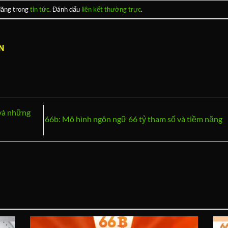
đăng trong
tin tức
. Đánh dấu
liên kết thường trực
.
N
 và những
66b: Mô hình ngôn ngữ 66 tỷ tham số và tiềm năng