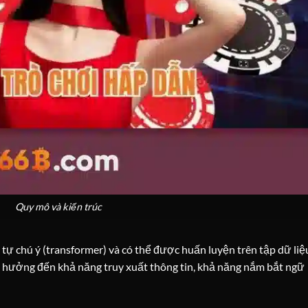
Quy mô và kiến trúc
tự chú ý (transformer) và có thể được huấn luyện trên tập dữ liệ
h hưởng đến khả năng truy xuất thông tin, khả năng nắm bắt ngữ