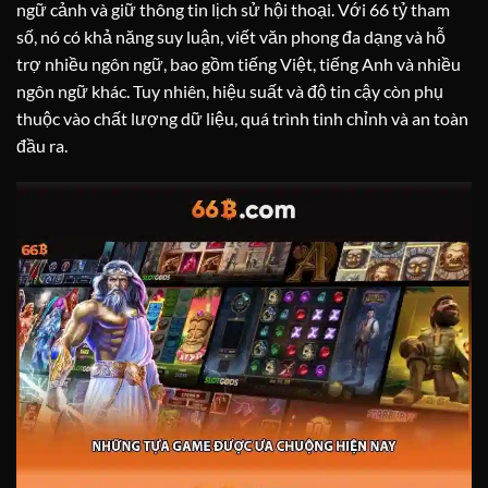
ngữ cảnh và giữ thông tin lịch sử hội thoại. Với 66 tỷ tham
số, nó có khả năng suy luận, viết văn phong đa dạng và hỗ
trợ nhiều ngôn ngữ, bao gồm tiếng Việt, tiếng Anh và nhiều
ngôn ngữ khác. Tuy nhiên, hiệu suất và độ tin cậy còn phụ
thuộc vào chất lượng dữ liệu, quá trình tinh chỉnh và an toàn
đầu ra.